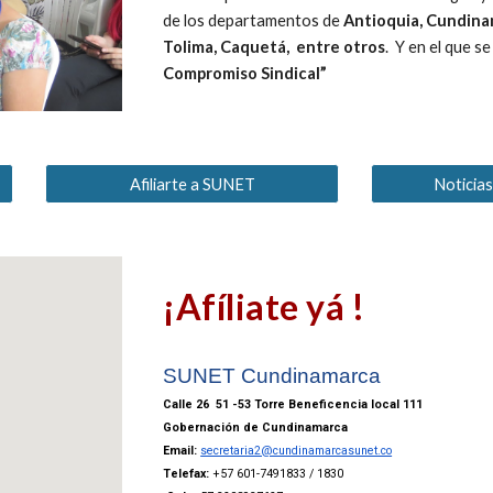
de los departamentos de
Antioquia, Cundinam
Tolima, Caquetá, entre otros
. Y en el que s
Compromiso Sindical”
Afiliarte a SUNET
Noticia
¡Afíliate yá !
SUNET Cundinamarca
Calle 26 51 -53 Torre Beneficencia local 111
Gobernación de Cundinamarca
Email:
secretaria2@cundinamarcasunet.co
Telefax:
+57 601-7491833 / 1830