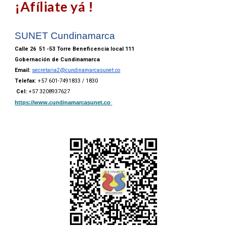
¡Afíliate yá !
SUNET Cundinamarca
Calle 26 51 -53 Torre Beneficencia local 111
Gobernación de Cundinamarca
Email:
secretaria2@cundinamarcasunet.co
Telefax:
+57 601-7491833 / 1830
Cel:
+57 3208937627
https://www.cundinamarcasunet.co