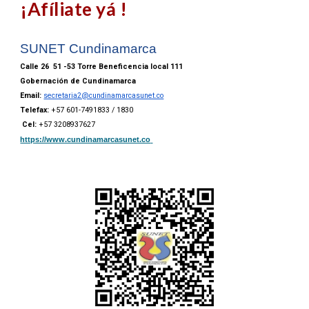
¡Afíliate yá !
SUNET Cundinamarca
Calle 26 51 -53 Torre Beneficencia local 111
Gobernación de Cundinamarca
Email:
secretaria2@cundinamarcasunet.co
Telefax:
+57 601-7491833 / 1830
Cel:
+57 3208937627
https://www.cundinamarcasunet.co