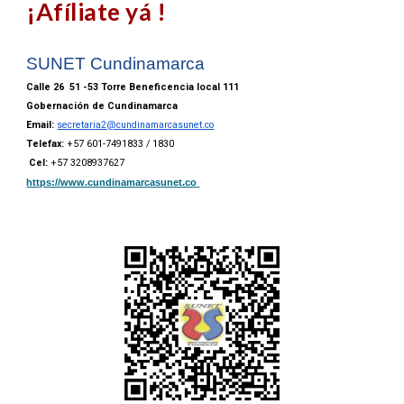
¡Afíliate yá !
SUNET Cundinamarca
Calle 26 51 -53 Torre Beneficencia local 111
Gobernación de Cundinamarca
Email:
secretaria2@cundinamarcasunet.co
Telefax:
+57 601-7491833 / 1830
Cel:
+57 3208937627
https://www.cundinamarcasunet.co