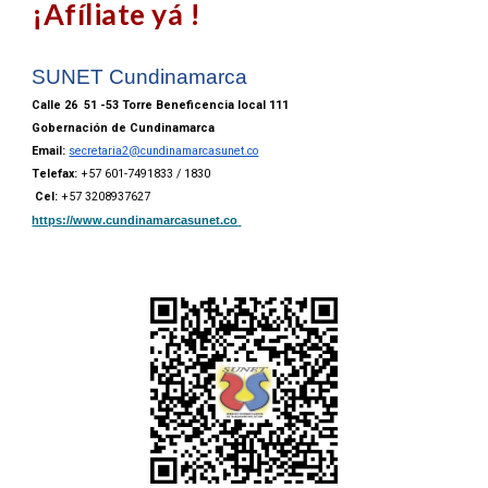
¡Afíliate yá !
SUNET Cundinamarca
Calle 26 51 -53 Torre Beneficencia local 111
Gobernación de Cundinamarca
Email:
secretaria2@cundinamarcasunet.co
Telefax:
+57 601-7491833 / 1830
Cel:
+57 3208937627
https://www.cundinamarcasunet.co