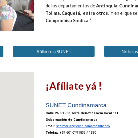
de los departamentos de
Antioquia, Cundinam
Tolima, Caquetá, entre otros
. Y en el que s
Compromiso Sindical”
Afiliarte a SUNET
Noticia
¡Afíliate yá !
SUNET Cundinamarca
Calle 26 51 -53 Torre Beneficencia local 111
Gobernación de Cundinamarca
Email:
secretaria2@cundinamarcasunet.co
Telefax:
+57 601-7491833 / 1830